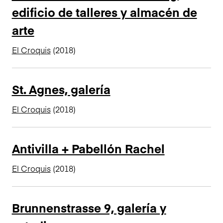
edificio de talleres y almacén de
n
c
arte
i
p
El Croquis
(2018)
a
l
St. Agnes, galería
El Croquis
(2018)
Antivilla + Pabellón Rachel
El Croquis
(2018)
Brunnenstrasse 9, galería y