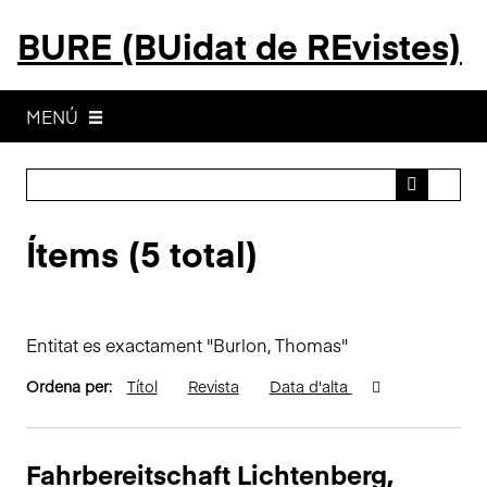
S
BURE (BUidat de REvistes)
a
l
t
a
MENÚ
a
l
c
o
Ítems (5 total)
n
t
i
n
Entitat es exactament "Burlon, Thomas"
g
u
Ordena per:
Títol
Revista
Data d'alta
t
p
r
Fahrbereitschaft Lichtenberg,
i