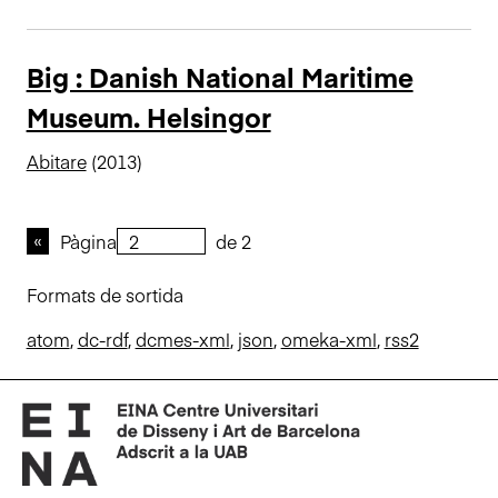
Big : Danish National Maritime
Museum. Helsingor
Abitare
(2013)
Pàgina
de 2
Formats de sortida
atom
,
dc-rdf
,
dcmes-xml
,
json
,
omeka-xml
,
rss2