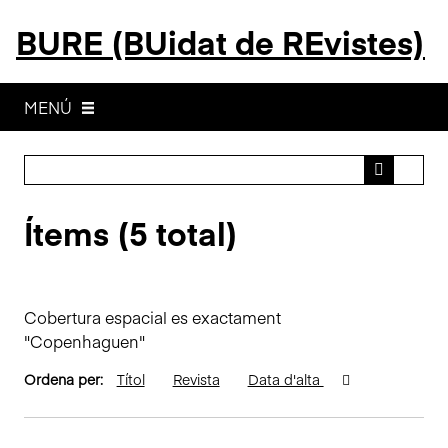
S
BURE (BUidat de REvistes)
a
l
t
a
MENÚ
a
l
c
o
Ítems (5 total)
n
t
i
n
Cobertura espacial es exactament
g
"Copenhaguen"
u
t
Ordena per:
Títol
Revista
Data d'alta
p
r
i