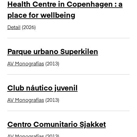
Health Centre in Copenhagen : a
n
place for wellbeing
c
i
Detail
(2026)
p
a
l
Parque urbano Superkilen
AV Monografías
(2013)
Club náutico juvenil
AV Monografías
(2013)
Centro Comunitario Sjakket
AV Monografías
(2013)