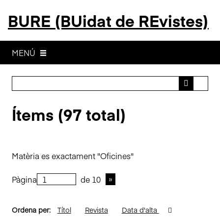
S
BURE (BUidat de REvistes)
a
l
t
a
MENÚ
a
l
c
o
Ítems (97 total)
n
t
i
n
Matèria es exactament "Oficines"
g
u
Pàgina
de 10
t
p
r
Ordena per:
Títol
Revista
Data d'alta
i