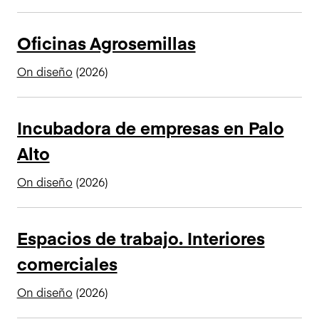
n
c
Oficinas Agrosemillas
i
p
On diseño
(2026)
a
l
Incubadora de empresas en Palo
Alto
On diseño
(2026)
Espacios de trabajo. Interiores
comerciales
On diseño
(2026)