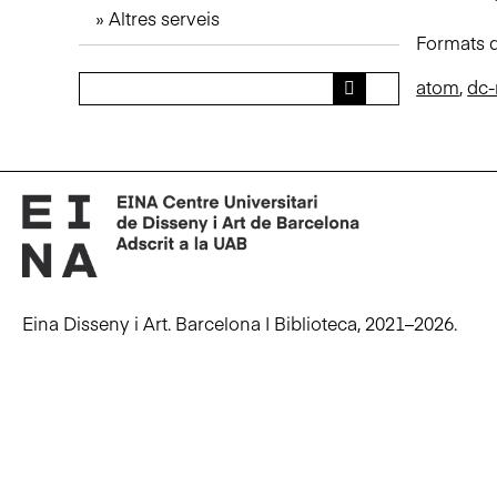
Altres serveis
n
Formats d
c
i
atom
,
dc-
p
a
l
Eina Disseny i Art. Barcelona | Biblioteca, 2021–2026.