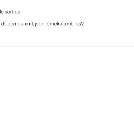
e sortida
rdf
,
dcmes-xml
,
json
,
omeka-xml
,
rss2