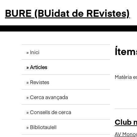
S
BURE (BUidat de REvistes)
a
l
t
a
a
l
Ítems
Inici
c
o
Articles
n
t
Matèria e
Revistes
i
n
Cerca avançada
g
u
Consells de cerca
t
Club n
p
Bibliotaulell
r
AV Monog
i