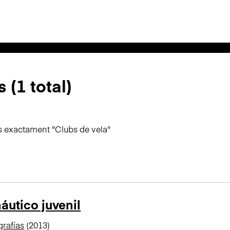
 (1 total)
s exactament "Clubs de vela"
áutico juvenil
rafías
(2013)